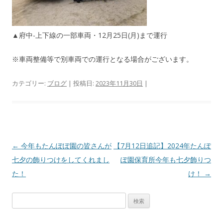
▲府中-上下線の一部車両・12月25日(月)まで運行
※車両整備等で別車両での運行となる場合がございます。
カテゴリー:
ブログ
| 投稿日:
2023年11月30日
|
投
←
今年もたんぽぽ園の皆さんが
【7月12日追記】2024年たんぽ
稿
七夕の飾りつけをしてくれまし
ぽ園保育所今年も七夕飾りつ
ナ
た！
け！
→
ビ
検
ゲ
索
ー
: