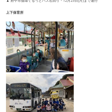
▲ 府中市循環ぐるっとバス右回り・12月25日(月)まで運行
上下保育所