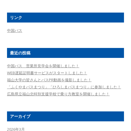
ゲ
:
ー
リンク
シ
ョ
中国バス
ン
最近の投稿
中国バス 営業所見学会を開催しました！
WEB遅延証明書サービスがスタートしました！
福山大学の皆さんとバスPR動画を撮影しました！
「ふくやまバスまつり」「ひろしまバスまつり」に参加しました！
広島県立福山北特別支援学校で乗り方教室を開催しました！
アーカイブ
2026年3月