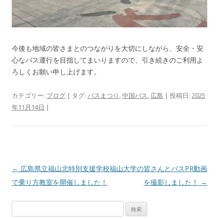
今後も地域の皆さまとのつながりを大切にしながら、安全・安
心なバス運行を目指してまいりますので、引き続きのご利用よ
ろしくお願い申し上げます。
カテゴリー:
ブログ
| タグ:
バスまつり
,
中国バス
,
広島
| 投稿日:
2025
年11月14日
|
投
←
広島県立福山北特別支援学校
福山大学の皆さんとバスPR動画
稿
で乗り方教室を開催しました！
を撮影しました！
→
ナ
検
ビ
索