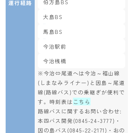
伯方島BS
運行経路
大島BS
馬島BS
今治駅前
今治桟橋
※今治⇔尾道へは今治～福山線
(しまなみライナー)と因島～尾道
線(路線バス)での乗継ぎが便利で
す。時刻表は
こちら
路線バスに関するお問い合わせ:
本四バス開発(0845-24-3777)・
因の島バス(0845-22-2171)・おの