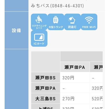
みちバス(0848-46-4301)
設備
瀬戸田PA
瀬戸田
瀬戸田BS
320円
–
瀬戸田PA
–
320円
大三島BS
270円
520円
上浦BS
370円
630円