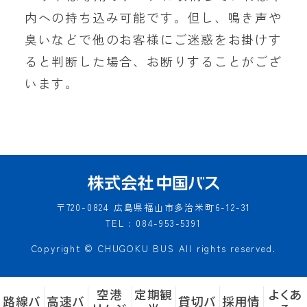
内への持ち込み可能です。但し、鳴き声や
臭いなどで他のお客様にご迷惑をお掛けす
ると判断した場合、お断りすることがござ
います。
〒720-0824
広島県福山市多治米町6-12-31
TEL : 084-953-5391
Copyright © CHUGOKU BUS All rights reserved.
空港
定期観
よくあ
路線バ
高速バ
貸切バ
採用情