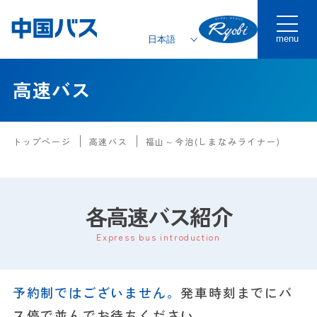
menu
高速バス
トップページ
高速バス
福山～今治(しまなみライナー)
各高速バス紹介
Express bus introduction
予約制ではございません。
発車時刻までにバ
ス停で並んでお待ちください。