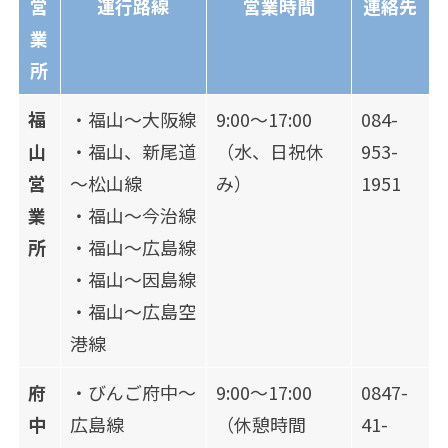
営
運行路線
営業時間
連絡先
業
所
福
・福山～大阪線
9:00～17:00
084-
山
・福山、新尾道
（水、日祝休
953-
営
～松山線
み）
1951
業
・福山～今治線
所
・福山～広島線
・福山～因島線
・福山～広島空
港線
府
・びんご府中～
9:00～17:00
0847-
中
広島線
（休憩時間
41-