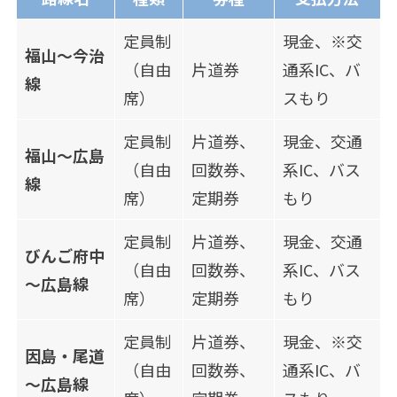
定員制
現金、※交
福山～今治
（自由
片道券
通系IC、バ
線
席）
スもり
定員制
片道券、
現金、交通
福山～広島
（自由
回数券、
系IC、バス
線
席）
定期券
もり
定員制
片道券、
現金、交通
びんご府中
（自由
回数券、
系IC、バス
～広島線
席）
定期券
もり
定員制
片道券、
現金、※交
因島・尾道
（自由
回数券、
通系IC、バ
～広島線