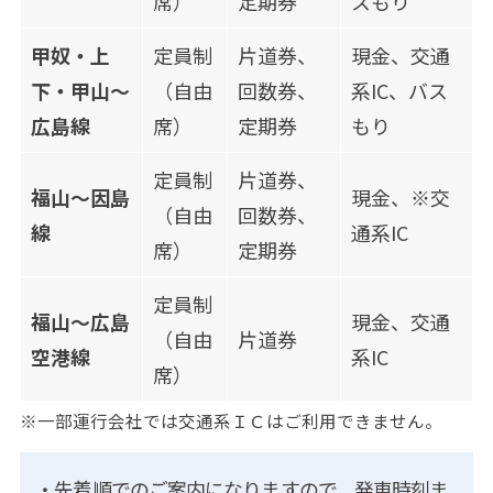
席）
定期券
スもり
甲奴・上
定員制
片道券、
現金、交通
下・甲山～
（自由
回数券、
系IC、バス
広島線
席）
定期券
もり
定員制
片道券、
福山～因島
現金、※交
（自由
回数券、
線
通系IC
席）
定期券
定員制
福山～広島
現金、交通
（自由
片道券
空港線
系IC
席）
※一部運行会社では交通系ＩＣはご利用できません。
・先着順でのご案内になりますので、発車時刻ま