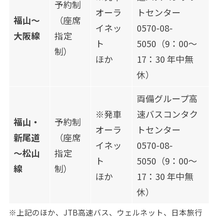
予約制
オーラ
トセンター
福山～
（座席
イネッ
0570-08-
大阪線
指定
ト
5050（9：00～
制）
ほか
17：30 年中無
休）
両備グループ高
※発車
速バスコンタク
福山・
予約制
オーラ
トセンター
新尾道
（座席
イネッ
0570-08-
～松山
指定
ト
5050（9：00～
線
制）
ほか
17：30 年中無
休）
※上記のほか、JTB高速バス、ウェルネット、日本旅行