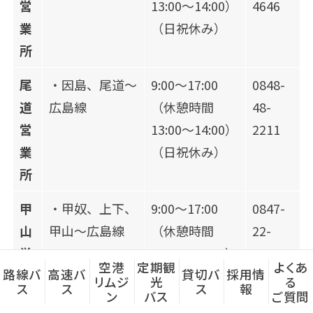
営
13:00～14:00）
4646
業
（日祝休み）
所
尾
・因島、尾道～
9:00～17:00
0848-
道
広島線
（休憩時間
48-
営
13:00～14:00）
2211
業
（日祝休み）
所
甲
・甲奴、上下、
9:00～17:00
0847-
山
甲山～広島線
（休憩時間
22-
営
13:00～14:00）
0755
空港
定期観
よくあ
路線バ
高速バ
貸切バ
採用情
業
（日祝休み）
リムジ
光
る
ス
ス
ス
報
ン
バス
ご質問
所