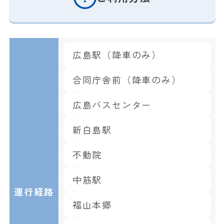
広島駅（降車のみ）
合同庁舎前（降車のみ）
広島バスセンター
新白島駅
不動院
中筋駅
運行経路
福山本郷