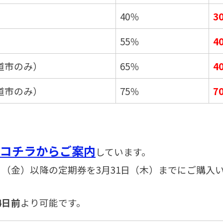
40％
55％
4
道市のみ）
65％
4
道市のみ）
75％
7
コチラからご案内
しています。
1日（金）以降の定期券を3月31日（木）までにご購
4日前
より可能です。